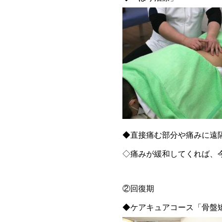
◆直接痛む部分や痛みに遠隔
◇痛みが緩和してくれば、
②回復期
◆ケアキュアコース「骨盤