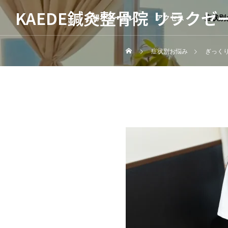
KAEDE鍼灸整骨院 リラクゼ
お得なクーポン
アクセス
症状別
症状別お悩み
ぎっく