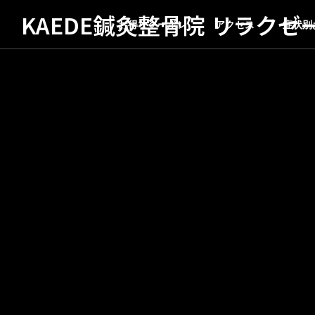
KAEDE鍼灸整骨院 リラクゼ
お得なクーポン
アクセス
症状別